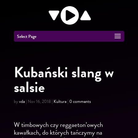
Select Page
Kubański slang w
salsie
by
vda
|
Nov 16, 2018
|
Kultura
|
0 comments
W timbowych czy reggaeton’owych
kawałkach, do których tańczymy na