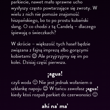
parkiecie, nawet mało sprawne ucho
wysłyszy często powtarzające się zwroty. W
wielu z nich nie pomoże znajomość
hiszpańskiego, bo to po prostu kubański
slang. O co chodzi z tą Candelą – dlaczego
śpiewają o świeczkach?
W skrócie – większość tych haseł będzie
związana z fajną imprezą albo gorącymi
kobietami 😉 Ale przyjrzyjmy się im po
kolei. Dzisiaj część pierwsza.
¡agua!
czyli woda 🙂 Nie jest jednak wołaniem o
szklankę napoju 😉 W tańcu zawołasz
¡agua!
kiedy ktoś rozpali parkiet do czerwoności 🙂
ahí na’ ma’