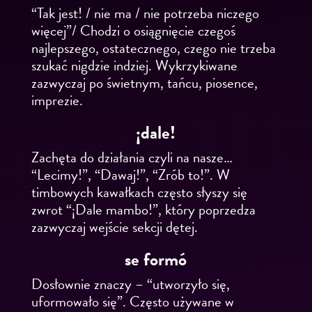
“Tak jest! / nie ma / nie potrzeba niczego
więcej”/
Chodzi o osiągnięcie czegoś
najlepszego, ostatecznego, czego nie trzeba
szukać nigdzie indziej. Wykrzykiwane
zazwyczaj po świetnym, tańcu, piosence,
imprezie.
¡dale!
Zachęta do działania czyli na nasze…
“Lecimy!”, “Dawaj!”, “Zrób to!”. W
timbowych kawałkach często słyszy się
zwrot “¡Dale mambo!”, który poprzedza
zazwyczaj wejście sekcji dętej.
se formó
Dosłownie znaczy – “utworzyło się,
uformowało się”. Często używane w