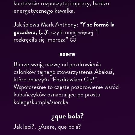
kontekście rozpoczętej imprezy, bardzo
energetycznego kawałka.
Jak śpiewa Mark Anthony: “
Y se formó la
gozadera, (…)
‘, czyli mniej więcej “I
rozkręciła się impreza” 🙂
asere
Bierze swoją nazwę od pozdrowienia
członków tajnego stowarzyszenia Abakuá,
które znaczyło “Pozdrawiam Cię!”.
Współcześnie to częste pozdrowienie wśród
kubańczyków oznaczające po prostu
kolegę/kumpla/ziomka
¿que bola?
Jak leci?, ¿Asere, que bola?